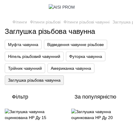
Фітинги
Фітинги різьбові
Фітинги різьбові чавунні
Заглушка 
Заглушка різьбова чавунна
Муфта чавунна
Відведення чавунне різьбове
Ніпель різьбовий чавунний
Футорка чавунна
Трійник чавунний
Американка чавунна
Заглушка різьбова чавунна
Фільтр
За популярністю