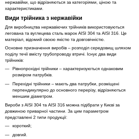
нержавійки, що відрізняються за категоріями, ціною та
характеристиками.
Види трійника з нержавійки
Для виробництва нержавіючих трійників використовуються
легована та вуглецева сталь марок AISI 304 та AISI 316. Це
матеріал, відомий своєю якістю та довговічністю.
Основне призначення виробів – розподіл середовищ шляхом
поділу течії вмісту трубопроводу втричі. Існує два види
трійників:
Рівнопрохідні трійники – характеризуються однаковим
розміром патрубків.
Перехідні трійники – мають два патрубки, розміщені
перпендикулярно до основного перерізу, відрізняються
меншим діаметром.
Вироби з AISI 304 та AISI 316 можна підібрати у Києві за
довжиною приварної частини. За цим параметром
представлені 2 типи продукції:
короткий;
довгий.