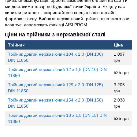
тривалої експлуатації. Зробіть замовлення онлайн на сайті й
ми доставимо товар до будь-якої точки України. Якщо у вас
виникли питання – скористайтеся спеціальною онлайн-
формою зв'язку. Вибрати нержавіючий трійник, ціна якого вас
влаштує, допоможуть фахівці AISI PROM.
Ціни на трійники з нержавіючої сталі
Трійник
Ціна
Трійник довгий нержавіючий 104 х 2,0 (DN 100)
1 097
DIN 11850
грн
Трійник довгий нержавіючий 12 х 1,5 (DN 10) DIN
525 грн
11850
Трійник довгий нержавіючий 129 х 2,0 (DN 125)
3 205
DIN 11850
грн
Трійник довгий нержавіючий 154 х 2,0 (DN 150)
2 038
DIN 11850
грн
Трійник довгий нержавіючий 18 х 1,5 (DN 15) DIN
525 грн
11850