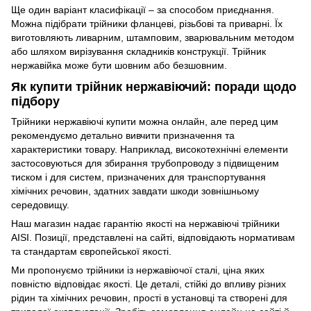
Ще один варіант класифікації – за способом приєднання.
Можна підібрати трійники фланцеві, різьбові та приварні. Їх
виготовляють ливарним, штамповим, зварювальним методом
або шляхом вирізування складників конструкції. Трійник
нержавійка може бути шовним або безшовним.
Як купити трійник нержавіючий: поради щодо
підбору
Трійники нержавіючі купити можна онлайн, але перед цим
рекомендуємо детально вивчити призначення та
характеристики товару. Наприклад, високотехнічні елементи
застосовуються для збирання трубопроводу з підвищеним
тиском і для систем, призначених для транспортування
хімічних речовин, здатних завдати шкоди зовнішньому
середовищу.
Наш магазин надає гарантію якості на нержавіючі трійники
AISI. Позиції, представлені на сайті, відповідають нормативам
та стандартам європейської якості.
Ми пропонуємо трійники із нержавіючої сталі, ціна яких
повністю відповідає якості. Це деталі, стійкі до впливу різних
рідин та хімічних речовин, прості в установці та створені для