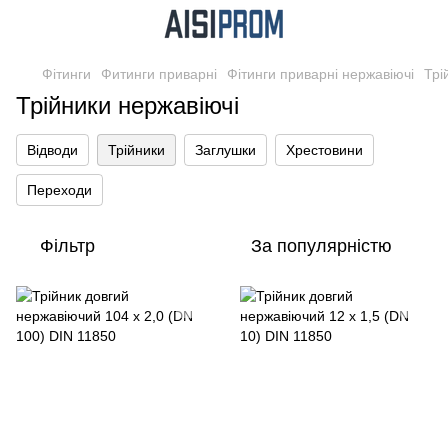
Фітинги
Фитинги приварні
Фітинги приварні нержавіючі
Трі
Трійники нержавіючі
Відводи
Трійники
Заглушки
Хрестовини
Переходи
Фільтр
За популярністю