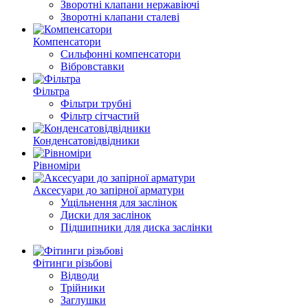
Зворотні клапани нержавіючі
Зворотні клапани сталеві
Компенсатори
Сильфонні компенсатори
Вібровставки
Фільтра
Фільтри трубні
Фільтр сітчастий
Конденсатовідвідники
Рівноміри
Аксесуари до запірної арматури
Ущільнення для заслінок
Диски для заслінок
Підшипники для диска заслінки
Фітинги різьбові
Відводи
Трійники
Заглушки