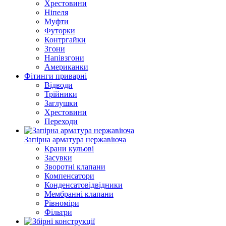
Хрестовини
Ніпеля
Муфти
Футорки
Контргайки
Згони
Напівзгони
Американки
Фітинги приварні
Відводи
Трійники
Заглушки
Хрестовини
Переходи
Запірна арматура нержавіюча
Крани кульові
Засувки
Зворотні клапани
Компенсатори
Конденсатовідвідники
Мембранні клапани
Рівноміри
Фільтри