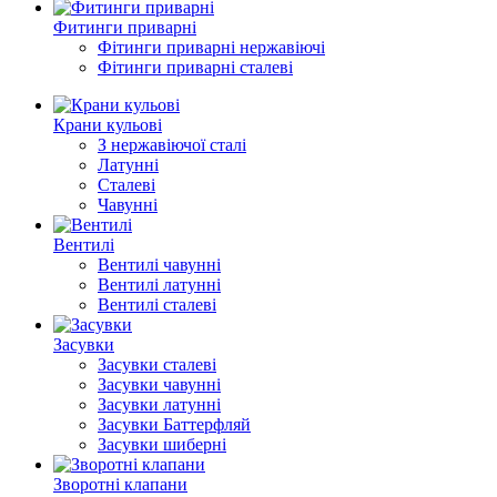
Фитинги приварні
Фітинги приварні нержавіючі
Фітинги приварні сталеві
Крани кульові
З нержавіючої сталі
Латунні
Сталеві
Чавунні
Вентилі
Вентилі чавунні
Вентилі латунні
Вентилі сталеві
Засувки
Засувки сталеві
Засувки чавунні
Засувки латунні
Засувки Баттерфляй
Засувки шиберні
Зворотні клапани