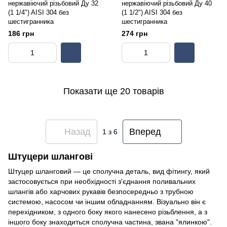
нержавіючий різьбовий Ду 32
нержавіючий різьбовий Ду 40
(1 1/4") AISI 304 без
(1 1/2") AISI 304 без
шестигранника
шестигранника
186 грн
274 грн
Показати ще 20 товарів
Назад
Вперед
1
з 6
Штуцери шлангові
Штуцер шланговий — це сполучна деталь, вид фітингу, який
застосовується при необхідності з'єднання поливальних
шлангів або харчових рукавів безпосередньо з трубною
системою, насосом чи іншим обладнанням. Візуально він є
перехідником, з одного боку якого нанесено різьблення, а з
іншого боку знаходиться сполучна частина, звана "ялинкою".