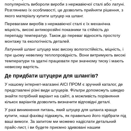
популярність вибороли вироби з нержавіючої сталі або латуні.
Розглянемо їх особливості, це дозволить прийняти рішення, з
якого матеріалу купити штуцер на шланг.
Перевагами виробів з нержавіючої сталі є їх механічна
міцність, високі антикорозійні показники та стійкість до
перепаду температур. Також до переваг відносять простоту
монтажу та екологічність деталей.
Латунний шланг штуцер має високу вологостійкість, міцність, і
при цьому невелику теплопровідність. Вони витримують високі
температури та здатні працювати при значному тиску і мають
невисоку вартість.
Де придбати штуцери для шлангів?
У нашому інтернет-магазині АІСІ ПРОМ є зручний каталог, де
представлені різні види штуцерів. Фільтри допоможуть швидко
знайти потрібний варіант на сайті, а можливість порівняння
кількох варіантів дозволить визначити відповідні деталі.
У разі виникнення питань, який штуцер для шланга краще
купити, наші фахівці підкажуть, як правильно його підібрати під
ваші вимоги. За запитом ми можемо надіслати детальний
прайс-лист, і ви будете приємно здивовані нашим