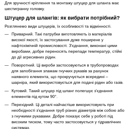
Для зручності кріплення та монтажу штуцер для шланга має
шестигранну головку.
Штуцер для шлангів: як вибрати потрібний?
Розглянемо види штуцерів, їх особливості та відмінності.
Приварний. Такі патрубки виготовляють із матеріалів
високої якості, їх застосування дуже поширене у
нафтохімічній промисловості. З'єднання, виконані цими
виробами, добре переносять перепади температур, стійкі
до дії агресивних рідин.
Поворотний. Ці вироби застосовуються в трубопроводах
для запобігання зламам гнучких рукавів за рахунок
наявного елемента, що прокручується всередині –
шарніра, який використовується для подачі рідин або газів.
Кутовий. Такий штуцер під шланг полегшує з'єднання
елементів під кутом 90°.
Перехідний. Ці деталі найчастіше використовують при
необхідності з'єднання труб різних діаметрів між собою або
з гнучкими рукавами. Добре показує себе у роботі під
високим тиском, тому часто застосовується у гідравлічних
системах.