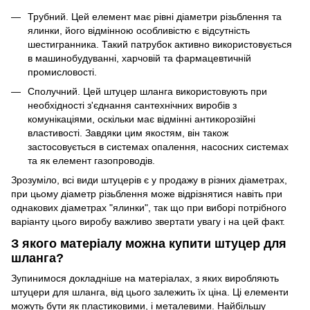
Трубний. Цей елемент має рівні діаметри різьблення та
ялинки, його відмінною особливістю є відсутність
шестигранника. Такий патрубок активно використовується
в машинобудуванні, харчовій та фармацевтичній
промисловості.
Сполучний. Цей штуцер шланга використовують при
необхідності з'єднання сантехнічних виробів з
комунікаціями, оскільки має відмінні антикорозійні
властивості. Завдяки цим якостям, він також
застосовується в системах опалення, насосних системах
та як елемент газопроводів.
Зрозуміло, всі види штуцерів є у продажу в різних діаметрах,
при цьому діаметр різьблення може відрізнятися навіть при
однакових діаметрах "ялинки", так що при виборі потрібного
варіанту цього виробу важливо звертати увагу і на цей факт.
З якого матеріалу можна купити штуцер для
шланга?
Зупинимося докладніше на матеріалах, з яких виробляють
штуцери для шланга, від цього залежить їх ціна. Ці елементи
можуть бути як пластиковими, і металевими. Найбільшу