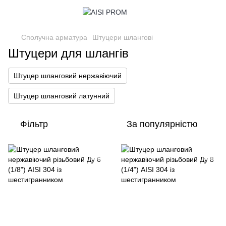
Сполучна арматура
Штуцери шлангові
Штуцери для шлангів
Штуцер шланговий нержавіючий
Штуцер шланговий латунний
Фільтр
За популярністю