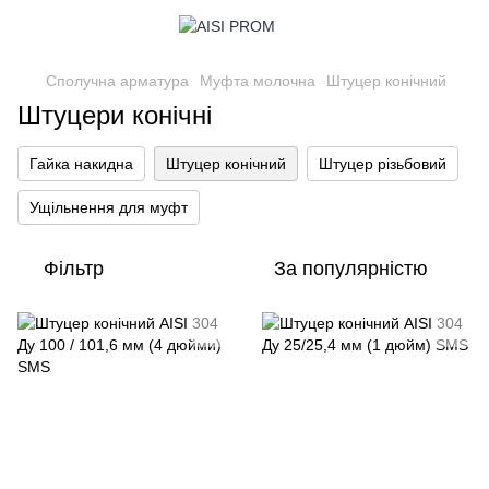
Сполучна арматура
Муфта молочна
Штуцер конічний
Штуцери конічні
Гайка накидна
Штуцер конічний
Штуцер різьбовий
Ущільнення для муфт
Фільтр
За популярністю