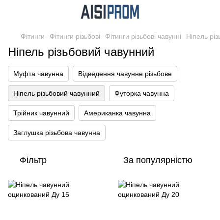
Фітинги
Фітинги різьбові
Фітинги різьбові чавунні
Ніпель рі
Ніпель різьбовий чавунний
Муфта чавунна
Відведення чавунне різьбове
Ніпель різьбовий чавунний
Футорка чавунна
Трійник чавунний
Американка чавунна
Заглушка різьбова чавунна
Фільтр
За популярністю