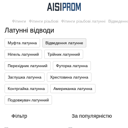
Фітинги
Фітинги різьбові
Фітинги різьбові латунні
Відведенн
Латунні відводи
Муфта латунна
Відведення латунне
Ніпель латунний
Трійник латунний
Перехідник латунний
Футорка латунна
Заглушка латунна
Хрестовина латунна
Контргайка латунна
Американка латунна
Подовжувач латунний
Фільтр
За популярністю