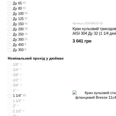
Ду 65
41
Ду 80
42
Ду 100
54
Ду 125
41
Артикул: KSH3HOD-10
Ду 150
41
Кран кульовий триходов
Ду 200
30
AISI 304 Ду 32 (1 1/4 дю
Ду 250
24
Ду 300
21
3 041 грн
Ду 400
8
Ду 350
9
Номінальний прохід у дюймах
1/8"
0
1/4"
0
3/8"
0
1/2"
0
3/4"
0
1"
0
1 1/4"
23
1 1/2"
0
2"
0
2 1/2"
0
0