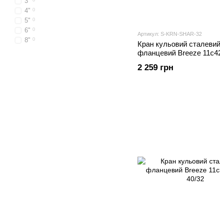
3"
4"
0
5"
0
6"
0
Артикул: S-KRN-SHAR-32
8"
0
Кран кульовий сталеви
фланцевий Breeze 11с4
2 259 грн