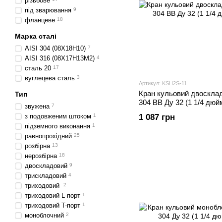
різьбове
під зварювання
9
фланцеве
18
Марка сталі
AISI 304 (08Х18Н10)
7
AISI 316 (08Х17Н13М2)
4
сталь 20
17
вуглецева сталь
3
Артикул: KSH2S-11
Кран кульовий двосклад
Тип
304 ВВ Ду 32 (1 1/4 дюй
звужена
7
з подовженим штоком
1
1 087 грн
підземного виконання
1
равнопрохідний
25
розбірна
13
нерозбірна
18
двоскладовий
9
трискладовий
4
триходовий
2
триходовий L-порт
1
триходовий T-порт
1
моноблочний
2