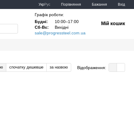
Порівняння
Укр
Рус
Бажання
Вхід
Графік роботи:
Будні:
10:00–17:00
Мій кошик
Сб-Вс:
Вихідні
sale@progressteel.com.ua
тю
спочатку дешевше
за назвою
Відображення: