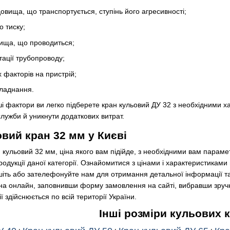
овища, що транспортується, ступінь його агресивності;
о тиску;
ища, що проводиться;
тації трубопроводу;
х факторів на пристрій;
ладнання.
інші фактори ви легко підберете кран кульовий ДУ 32 з необхідними
лужби й уникнути додаткових витрат.
овий кран 32 мм у Києві
кульовий 32 мм, ціна якого вам підійде, з необхідними вам парамет
одукції даної категорії. Ознайомитися з цінами і характеристиками 
шіть або зателефонуйте нам для отримання детальної інформації т
жна онлайн, заповнивши форму замовлення на сайті, вибравши зру
ї здійснюється по всій території України.
Інші розміри кульових 