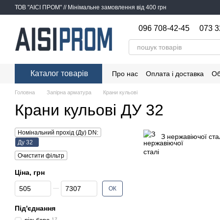
Перейти до основного контенту
ТОВ "АІСІ ПРОМ" // Мінімальне замовлення від 400 грн
096 708-42-45
073 3
Каталог товарів
Про нас
Оплата і доставка
Об
Головна
Запірна арматура
Крани кульові
Крани кульові ДУ 32
Номінальний прохід (Ду) DN:
З нержавіючої ста
Ду 32
Очистити фільтр
Ціна, грн
Від Ціна, грн
До Ціна, грн
ОК
Під'єднання
17