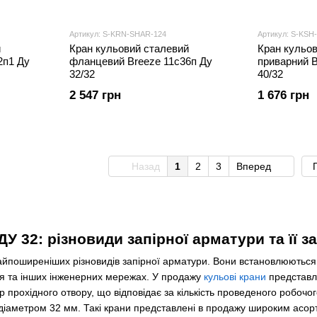
Артикул: S-KRN-SHAR-124
Артикул: S-KSH
й
Кран кульовий сталевий
Кран кульо
2п1 Ду
фланцевий Breeze 11с36п Ду
приварний B
32/32
40/32
2 547 грн
1 676 грн
Назад
1
2
3
Вперед
У 32: різновиди запірної арматури та її 
найпоширеніших різновидів запірної арматури. Вони встановлюються
я та інших інженерних мережах. У продажу
кульові крани
представл
тр прохідного отвору, що відповідає за кількість проведеного робоч
 діаметром 32 мм. Такі крани представлені в продажу широким асор