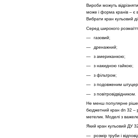
Вироби можуть відрізнятис
може і форма кранів – є 
Вибрати кран кульовий ді
Серед широкого розмаїття
газовий;
дренажний;
з американкою;
з накидною гайкою;
з фільтром;
з подовженим штуцер
з повітровідвідником.
Не менш популярне рішен
бюджетний кран dn 32 – 
метелик. Моделі з важел
Який кран кульовий ДУ 32
розмір труби і відпов