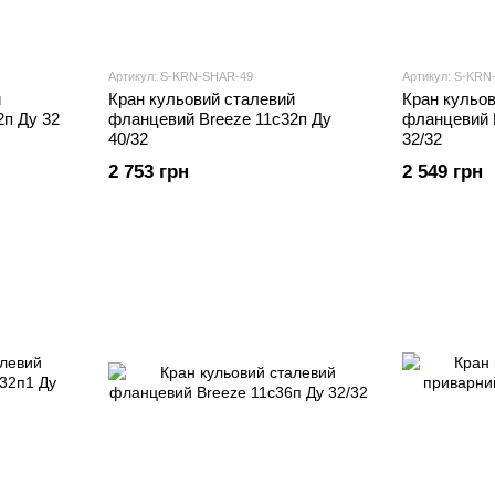
Артикул: S-KRN-SHAR-49
Артикул: S-KRN
й
Кран кульовий сталевий
Кран кульо
2п Ду 32
фланцевий Breeze 11с32п Ду
фланцевий 
40/32
32/32
2 753 грн
2 549 грн