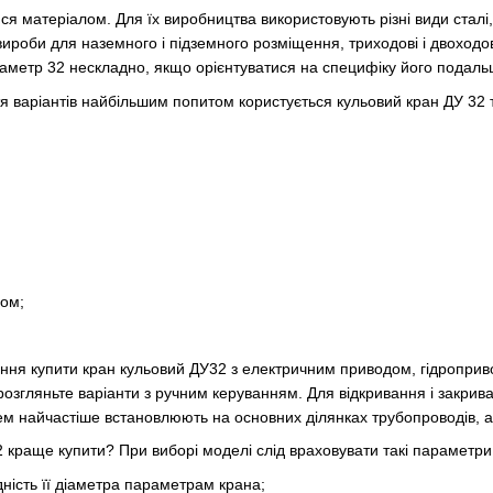
я матеріалом. Для їх виробництва використовують різні види сталі, 
вироби для наземного і підземного розміщення, триходові і двоходов
аметр 32 нескладно, якщо орієнтуватися на специфіку його подальш
 варіантів найбільшим попитом користується кульовий кран ДУ 32 т
ом;
ня купити кран кульовий ДУ32 з електричним приводом, гідропри
розгляньте варіанти з ручним керуванням. Для відкривання і закри
ем найчастіше встановлюють на основних ділянках трубопроводів, а
 краще купити? При виборі моделі слід враховувати такі параметри
ідність її діаметра параметрам крана;