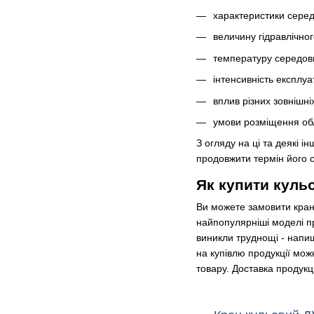
характеристики серед
величину гідравлічног
температуру середов
інтенсивність експлуа
вплив різних зовнішні
умови розміщення об
З огляду на ці та деякі 
продовжити термін його с
Як купити куль
Ви можете замовити кран 
найпопулярніші моделі пр
виникли труднощі - напи
на купівлю продукції мо
товару. Доставка продукці