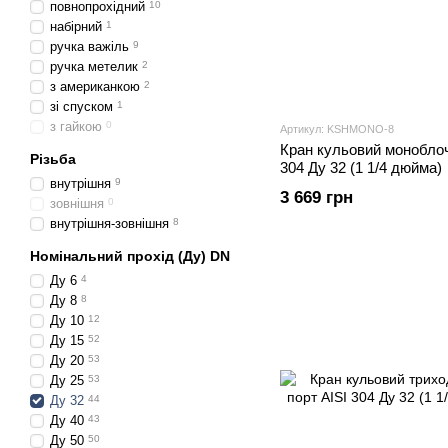
повнопрохідний
10
набірний
1
ручка важіль
9
ручка метелик
2
з американкою
2
зі спуском
1
з гайкою
0
Артикул: KSHMONO-8
Кран кульовий моноблоч
Різьба
304 Ду 32 (1 1/4 дюйма)
внутрішня
9
3 669 грн
зовнішня
0
внутрішня-зовнішня
8
Номінальний прохід (Ду) DN
Ду 6
4
Ду 8
8
Ду 10
12
Ду 15
52
Ду 20
53
Ду 25
53
Ду 32
44
Ду 40
43
Ду 50
50