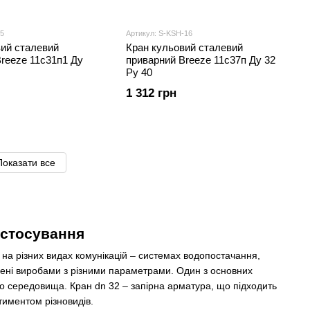
-5
Артикул: S-KSH-16
вий сталевий
Кран кульовий сталевий
reeze 11с31п1 Ду
приварний Breeze 11с37п Ду 32
Ру 40
1 312 грн
Показати все
застосування
 на різних видах комунікацій – системах водопостачання,
ені виробами з різними параметрами. Один з основних
ого середовища. Кран dn 32 – запірна арматура, що підходить
тиментом різновидів.