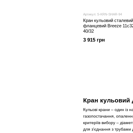
Артикул: S-KRN-SHAR-94
Кран кульовий сталеви
фланцевий Breeze 11с3
40/32
3 915 грн
Кран кульовий Д
Кульові крани – один із 
газопостачання, опаленн
критеріїв вибору – діаме
для з'єднання з трубами