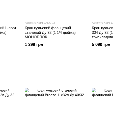
Артикул: KSHFLANC-13
Артикул: KSHF
ий L-порт
Кран кульовий фланцевий
Кран кульо
йма)
сталевий Ду 32 (1 1/4 дюйма)
304 Ду 32 (
МОНОБЛОК
трискладов
1 399 грн
5 090 грн