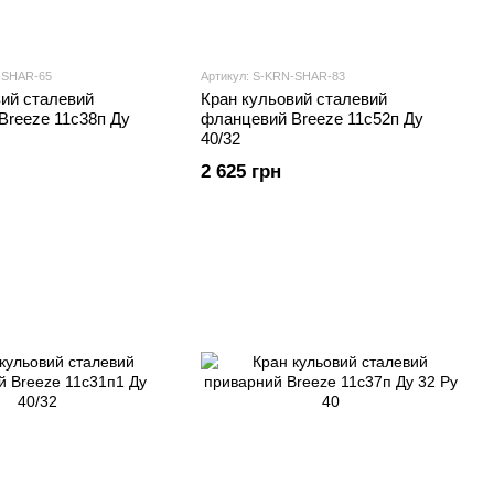
-SHAR-65
Артикул: S-KRN-SHAR-83
вий сталевий
Кран кульовий сталевий
Breeze 11с38п Ду
фланцевий Breeze 11с52п Ду
40/32
2 625 грн