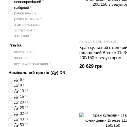
повнопрохідний
2
набірний
5
ручка важіль
0
ручка метелик
0
з американкою
0
зі спуском
0
з гайкою
0
Артикул: S-KRN-SHAR-23
Різьба
Кран кульовий сталеви
внутрішня
0
фланцевий Breeze 11с3
200/150 з редуктором
зовнішня
0
внутрішня-зовнішня
0
28 629 грн
Номінальний прохід (Ду) DN
Ду 6
4
Ду 8
8
Ду 10
12
Ду 15
52
Ду 20
53
Ду 25
53
Ду 32
44
Ду 40
43
Ду 50
50