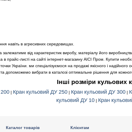
ння навіть в агресивних середовищах.
а залежатиме від характеристик виробу, матеріалу його виробництва,
на в прайс-листі на сайті інтернет-магазину АІСІ Пром. Купити необ
і точки України. ми спеціалізуємося на продажі якісного і надійного
і та допоможемо вибрати в каталозі оптимальне рішення для кожног
Інші розміри кульових 
 200
Кран кульовий ДУ 250
Кран кульовий ДУ 300
К
|
|
|
кульовий ДУ 10
Кран кульови
|
Каталог товарів
Клієнтам