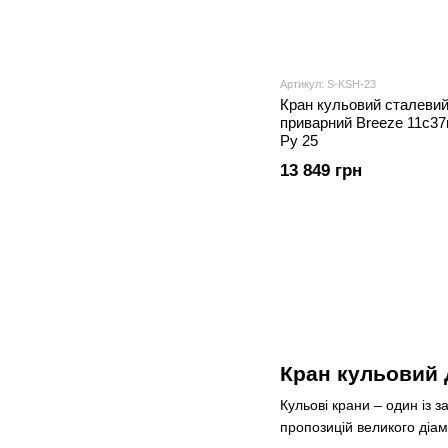
Артикул: S-KSH-23
Кран кульовий сталеви
приварний Breeze 11с37
Ру 25
13 849 грн
Кран кульовий 
Кульові крани – один із з
пропозицій великого діа