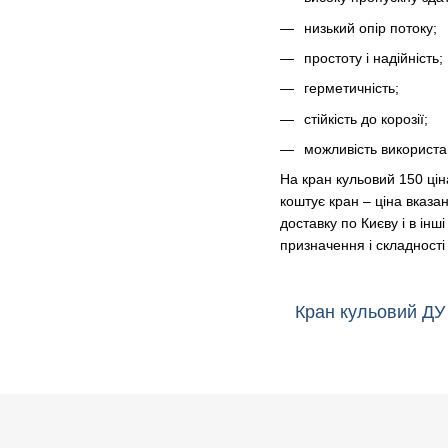
низький опір потоку;
простоту і надійність;
герметичність;
стійкість до корозії;
можливість використа
На кран кульовий 150 цін
коштує кран – ціна вказа
доставку по Києву і в інш
призначення і складност
Кран кульовий ДУ