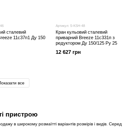
-46
Артикул: S-KSH-48
вий сталевий
Кран кульовий сталевий
reeze 11с37п1 Ду 150
приварний Breeze 11с331п з
редуктором Ду 150/125 Ру 25
12 627 грн
Показати все
ті пристрою
одажу в широкому розмаїтті варіантів розмірів і видів. Серед