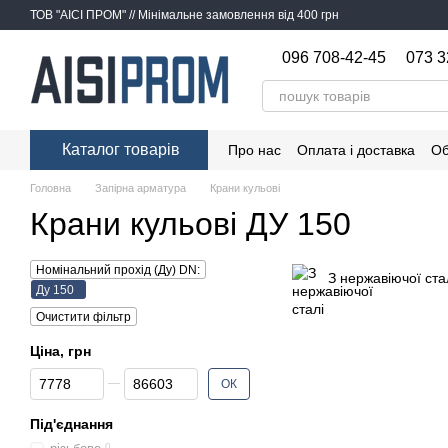
Перейти до основного контенту
ТОВ "АІСІ ПРОМ" // Мінімальне замовлення від 400 грн
096 708-42-45
073 3
Каталог товарів
Про нас
Оплата і доставка
Об
Головна
Запірна арматура
Крани кульові
Крани кульові ДУ 150
Номінальний прохід (Ду) DN:
З нержавіючої ста
Ду 150
Очистити фільтр
Ціна, грн
Від Ціна, грн
До Ціна, грн
ОК
Під'єднання
0