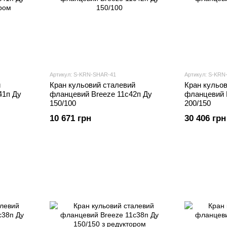
Артикул: S-KRN-SHAR-41
Артикул: S-KRN
й
Кран кульовий сталевий
Кран кульо
41п Ду
фланцевий Breeze 11с42п Ду
фланцевий 
150/100
200/150
10 671 грн
30 406 грн