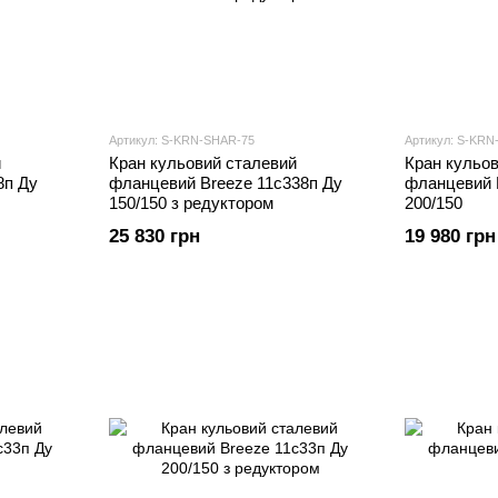
Артикул: S-KRN-SHAR-75
Артикул: S-KRN
й
Кран кульовий сталевий
Кран кульо
8п Ду
фланцевий Breeze 11с338п Ду
фланцевий 
150/150 з редуктором
200/150
25 830 грн
19 980 грн