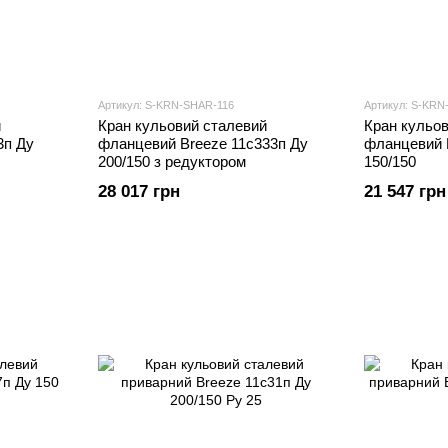
Артикул: S-KRN-SHAR-116
Артикул: S-KRN
й
Кран кульовий сталевий
Кран кульо
3п Ду
фланцевий Breeze 11с333п Ду
фланцевий 
200/150 з редуктором
150/150
28 017 грн
21 547 грн