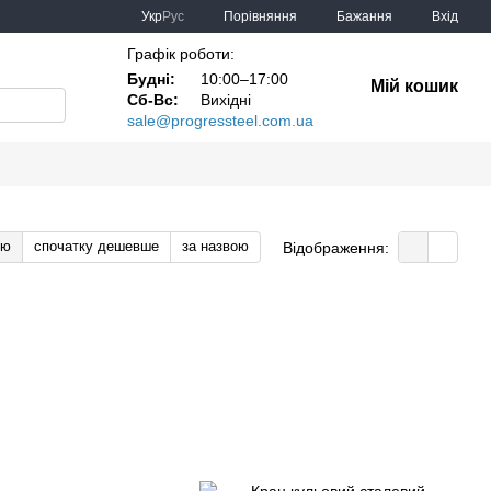
Порівняння
Укр
Рус
Бажання
Вхід
Графік роботи:
Будні:
10:00–17:00
Мій кошик
Сб-Вс:
Вихідні
sale@progressteel.com.ua
тю
спочатку дешевше
за назвою
Відображення: