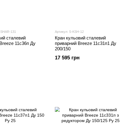
-SHAR-131
Артикул: S-KSH-12
вий сталевий
Кран кульовий сталевий
Breeze 11с36п Ду
приварний Breeze 11с31п1 Ду
200/150
17 595 грн