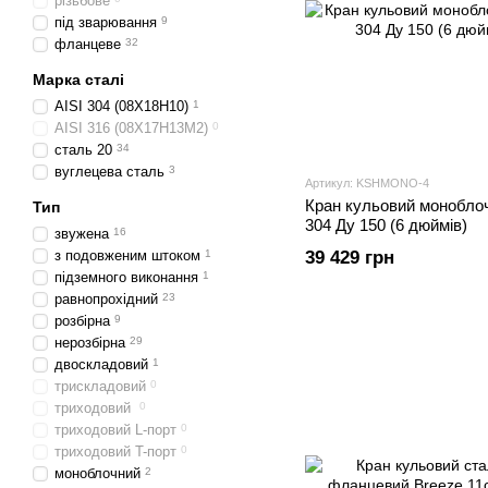
різьбове
під зварювання
9
фланцеве
32
Марка сталі
AISI 304 (08Х18Н10)
1
AISI 316 (08Х17Н13М2)
0
сталь 20
34
вуглецева сталь
3
Артикул: KSHMONO-4
Кран кульовий моноблоч
Тип
304 Ду 150 (6 дюймів)
звужена
16
з подовженим штоком
1
39 429 грн
підземного виконання
1
равнопрохідний
23
розбірна
9
нерозбірна
29
двоскладовий
1
трискладовий
0
триходовий
0
триходовий L-порт
0
триходовий T-порт
0
моноблочний
2