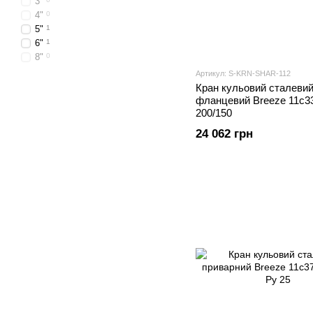
3"
4"
0
5"
1
6"
1
8"
0
Артикул: S-KRN-SHAR-112
Кран кульовий сталеви
фланцевий Breeze 11с3
200/150
24 062 грн