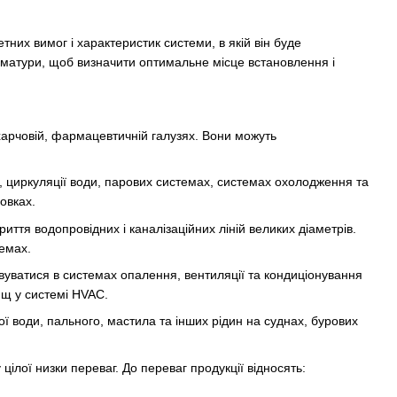
них вимог і характеристик системи, в якій він буде
рматури, щоб визначити оптимальне місце встановлення і
 харчовій, фармацевтичній галузях. Вони можуть
, циркуляції води, парових системах, системах охолодження та
овках.
иття водопровідних і каналізаційних ліній великих діаметрів.
темах.
вуватися в системах опалення, вентиляції та кондиціонування
ищ у системі HVAC.
ї води, пального, мастила та інших рідин на суднах, бурових
ілої низки переваг. До переваг продукції відносять: