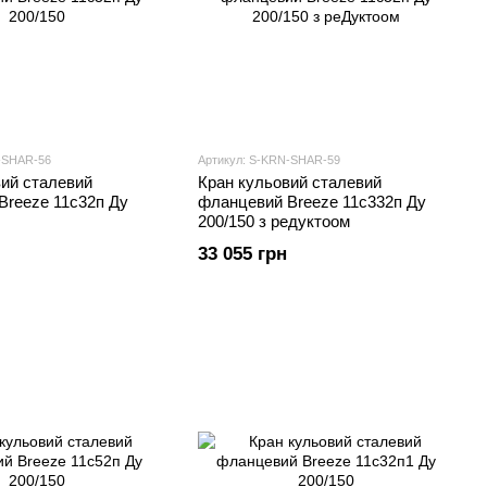
-SHAR-56
Артикул: S-KRN-SHAR-59
вий сталевий
Кран кульовий сталевий
Breeze 11с32п Ду
фланцевий Breeze 11с332п Ду
200/150 з редуктоом
33 055 грн