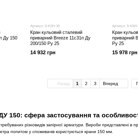
Артикул: S-KSH-36
Артикул: S-KSH
й
Кран кульовий сталевий
Кран кульо
п Ду 150
приварний Breeze 11с31п Ду
приварний B
200/150 Ру 25
Ру 25
14 932 грн
15 978 грн
Назад
1
2
3
Вперед
ДУ 150: сфера застосування та особливос
атребуваних різновидів запірної арматури. Вироби представлені в пр
метра попитом у споживачів користуються крани 150 мм.