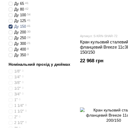
Ду 65
41
Ду 80
42
Ду 100
54
Ду 125
41
Ду 150
41
Ду 200
30
Артикул: S-KRN-SHAR-72
Ду 250
24
Кран кульовий сталеви
Ду 300
21
фланцевий Breeze 11с3
Ду 400
8
150/150
Ду 350
9
22 968 грн
Номінальний прохід у дюймах
1/8"
0
1/4"
0
3/8"
0
1/2"
0
3/4"
0
1"
0
1 1/4"
0
1 1/2"
0
2"
0
2 1/2"
0
0