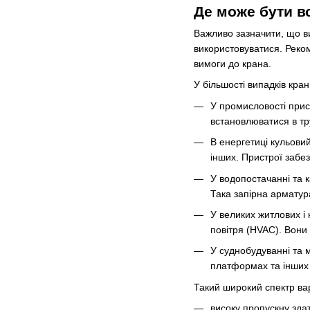
Де може бути в
Важливо зазначити, що ви
використовуватися. Реко
вимоги до крана.
У більшості випадків кра
У промисловості прис
встановлюватися в тру
В енергетиці кульови
інших. Пристрої забе
У водопостачанні та к
Така запірна арматур
У великих житлових і
повітря (HVAC). Вони
У суднобудуванні та 
платформах та інших 
Такий широкий спектр вар
високу пропускну здат