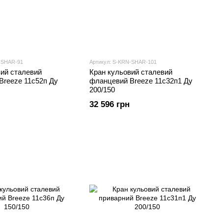
-SHAR-91
Артикул: S-KRN-SHAR-101
вий сталевий
Кран кульовий сталевий
Breeze 11с52п Ду
фланцевий Breeze 11с32п1 Ду
200/150
32 596 грн