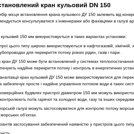
становлений кран кульовий DN 150
бір місця встановлення крана кульового ДУ 150 залежить від конкрет
мендується консультуватися з інженерами або фахівцями в галузі а
н кульовий 150 мм використовується в таких варіантах установки:
трої цього типу широко використовуються в нафтогазовій, хімічній,
бопроводах для перекриття потоку різних рідин, газів і пари.
й кран ДУ 150 може бути встановлений у системах теплопостачання
зпечують надійне перекриття потоку і контроль в енергетичних устан
аналізації кран кульовий ДУ 150 може використовуватися для перекр
а забезпечує просте і надійне управління потоком води в таких сис
 комерційних будівлях пристрої діаметром 150 мм можуть використо
 контролюють потік гарячої та холодної води, газу та інших середов
морській галузі можуть застосовуватися для контролю потоку морсько
морських об'єктах.
іантів застосування забезпечений наявністю у пристроїв цього типу ц
ність;