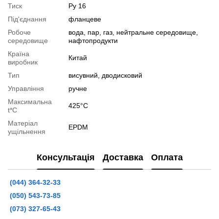
Тиск
Ру 16
Під'єднання
фланцеве
Робоче
вода, пар, газ, нейтральне середовище,
середовище
нафтопродукти
Країна
Китай
виробник
Тип
висувний, дводисковий
Управління
ручне
Максимальна
425°С
t*C
Матеріал
EPDM
ущільнення
Консультація
Доставка
Оплата
(044) 364-32-33
(050) 543-73-85
(073) 327-65-43