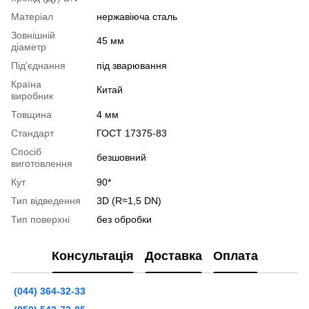
Матеріал
нержавіюча сталь
Зовнішній
45 мм
діаметр
Під'єднання
під зварювання
Країна
Китай
виробник
Товщина
4 мм
Стандарт
ГОСТ 17375-83
Спосіб
безшовний
виготовлення
Кут
90*
Тип відведення
3D (R≈1,5 DN)
Тип поверхні
без обробки
Консультація
Доставка
Оплата
(044) 364-32-33