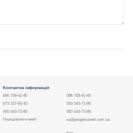
Контактна інформація
096 708-42-45
096 708-42-45
073 327-65-43
050 543-73-85
050 543-73-85
050 543-73-85
sa@progressteel.com.ua
Передзвонити вам?