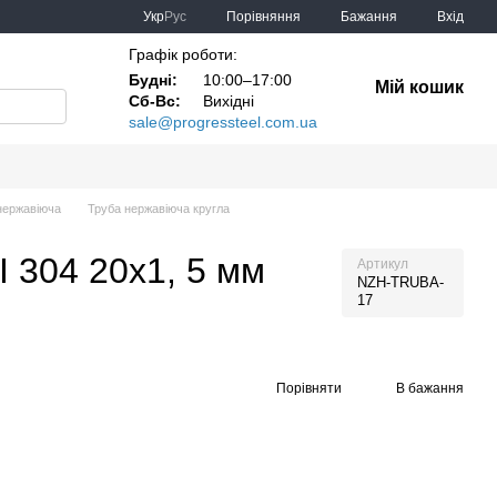
Порівняння
Укр
Рус
Бажання
Вхід
Графік роботи:
Будні:
10:00–17:00
Мій кошик
Сб-Вс:
Вихідні
sale@progressteel.com.ua
нержавіюча
Труба нержавіюча кругла
I 304 20х1, 5 мм
Артикул
NZH-TRUBA-
17
Порівняти
В бажання