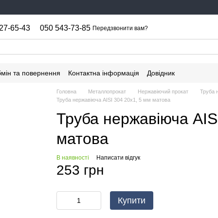
27-65-43
050 543-73-85
Передзвонити вам?
мін та повернення
Контактна інформація
Довідник
Головна
Металлопрокат
Нержавіючий прокат
Труба 
Труба нержавіюча AISI 304 20х1, 5 мм матова
Труба нержавіюча AIS
матова
В наявності
Написати відгук
253 грн
Купити