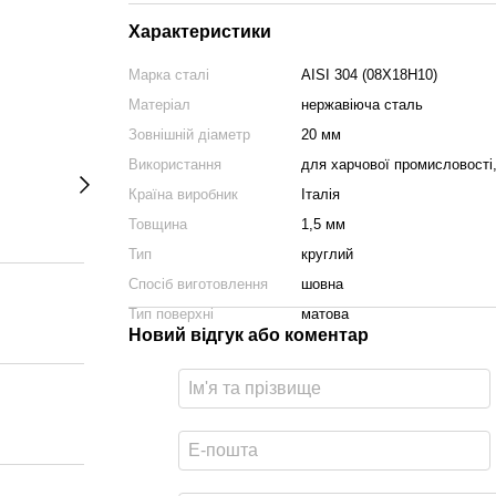
Характеристики
Марка сталі
AISI 304 (08Х18Н10)
Матеріал
нержавіюча сталь
Зовнішній діаметр
20 мм
Використання
для харчової промисловості
Країна виробник
Італія
Товщина
1,5 мм
Тип
круглий
Спосіб виготовлення
шовна
Тип поверхні
матова
Новий відгук або коментар