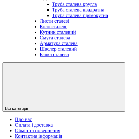
Труба сталева кругла
Труба сталева квадратна
Труба сталева прямокутна
Листи сталеві
Коло сталеве
Кутник сталевий
Смуга сталева
Арматура сталева
Швелер сталевий
Балка сталева
Всі категорії
Про нас
Оплата і доставка
Обмін та повернення
Контактна інформація