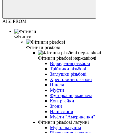
AISI PROM
Фітинги
Фітинги різьбові
Фітинги різьбові нержавіючі
Відведення різьбові
Трійники різьбові
Заглушки різьбові
Хрестовини різьбові
Ніпеля
Муфти
Футорка нержавіюча
Контргайки
Згони
Напівзгони
Муфти "Американки"
Фітинги різьбові латунні
Муфта латунна
Відведення латунне