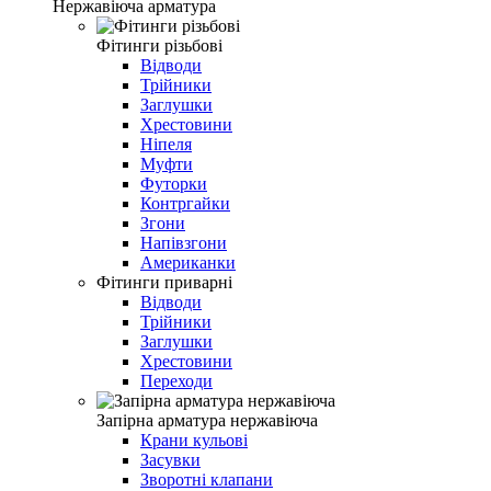
Нержавіюча арматура
Фітинги різьбові
Відводи
Трійники
Заглушки
Хрестовини
Ніпеля
Муфти
Футорки
Контргайки
Згони
Напівзгони
Американки
Фітинги приварні
Відводи
Трійники
Заглушки
Хрестовини
Переходи
Запірна арматура нержавіюча
Крани кульові
Засувки
Зворотні клапани