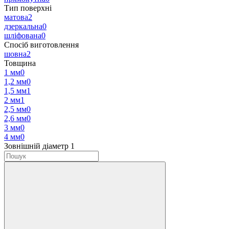
Тип поверхні
матова
2
дзеркальна
0
шліфована
0
Спосіб виготовлення
шовна
2
Товщина
1 мм
0
1,2 мм
0
1,5 мм
1
2 мм
1
2,5 мм
0
2,6 мм
0
3 мм
0
4 мм
0
Зовнішній діаметр
‍
1