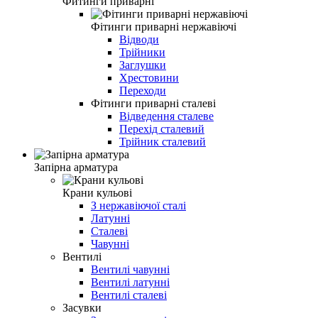
Фитинги приварні
Фітинги приварні нержавіючі
Відводи
Трійники
Заглушки
Хрестовини
Переходи
Фітинги приварні сталеві
Відведення сталеве
Перехід сталевий
Трійник сталевий
Запірна арматура
Крани кульові
З нержавіючої сталі
Латунні
Сталеві
Чавунні
Вентилі
Вентилі чавунні
Вентилі латунні
Вентилі сталеві
Засувки