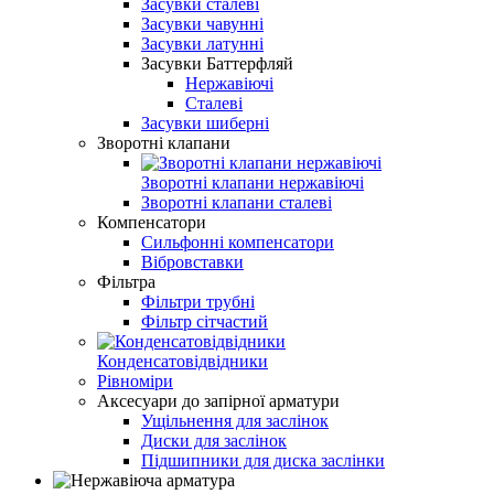
Засувки сталеві
Засувки чавунні
Засувки латунні
Засувки Баттерфляй
Нержавіючі
Сталеві
Засувки шиберні
Зворотні клапани
Зворотні клапани нержавіючі
Зворотні клапани сталеві
Компенсатори
Сильфонні компенсатори
Вібровставки
Фільтра
Фільтри трубні
Фільтр сітчастий
Конденсатовідвідники
Рівноміри
Аксесуари до запірної арматури
Ущільнення для заслінок
Диски для заслінок
Підшипники для диска заслінки