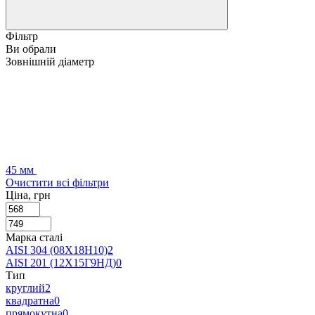
Фільтр
Ви обрали
Зовнішній діаметр
45 мм
Очистити всі фільтри
Ціна, грн
Марка сталі
AISI 304 (08Х18Н10)
2
AISI 201 (12Х15Г9НД)
0
Тип
круглий
2
квадратна
0
прямокутна
0