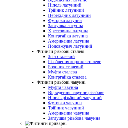
Ніпель латунний
Трійник латунний
Перехідник латунний
Футорка латунна
Заглушка латунна
Хрестовина латунна
Контргайка латунна
Американка латунна
Подовжувач латунний
Фітинги різьбові сталеві
Згін сталевий
Різьблення коротке сталеве
Бочонок сталевий
Муфта сталева
Контргайка сталева
Фітинги різьбові чавунні
Муфта чавунна
Відведення чавунне різьбове
Ніпель різьбовий чавунний
Футорка чавунна
Трійник чавунний
Американка чавунна
Заглушка різьбова чавунна