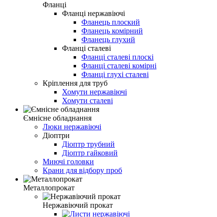
Фланці
Фланці нержавіючі
Фланець плоский
Фланець комірний
Фланець глухий
Фланці сталеві
Фланці сталеві плоскі
Фланці сталеві комірні
Фланці глухі сталеві
Кріплення для труб
Хомути нержавіючі
Хомути сталеві
Ємнісне обладнання
Люки нержавіючі
Діоптри
Діоптр трубний
Діоптр гайковий
Миючі головки
Крани для відбору проб
Металлопрокат
Нержавіючий прокат