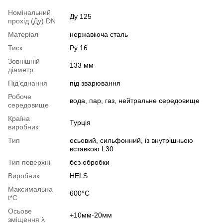
Номінальний
Ду 125
прохід (Ду) DN
Матеріал
нержавіюча сталь
Тиск
Ру 16
Зовнішній
133 мм
діаметр
Під'єднання
під зварювання
Робоче
вода, пар, газ, нейтральне середовище
середовище
Країна
Турція
виробник
Тип
осьовий, сильфонний, із внутрішньою
вставкою L30
Тип поверхні
без обробки
Виробник
HELS
Максимальна
600°С
t*C
Осьове
+10мм-20мм
зміщення λ