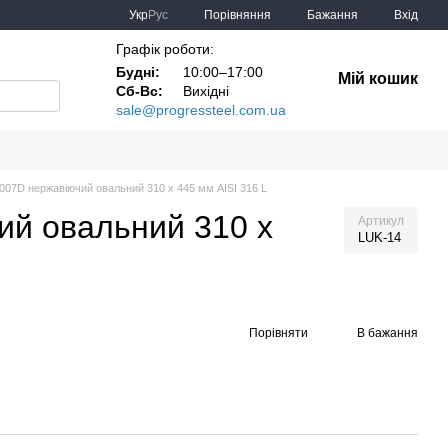
Порівняння
Укр
Рус
Бажання
Вхід
Графік роботи:
Будні:
10:00–17:00
Мій кошик
Сб-Вс:
Вихідні
sale@progressteel.com.ua
007D нержавіючий овальний 310 x 445 мм AISI 316 L
ий овальний 310 x
Артикул
LUK-14
Порівняти
В бажання