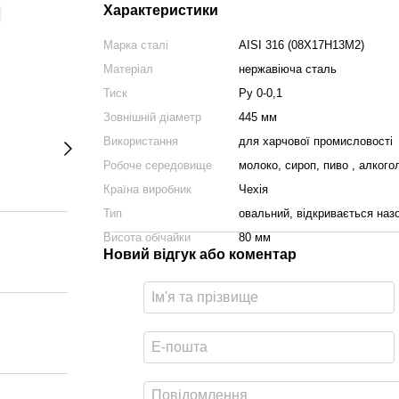
Характеристики
Марка сталі
AISI 316 (08Х17Н13М2)
Матеріал
нержавіюча сталь
Тиск
Ру 0-0,1
Зовнішній діаметр
445 мм
Використання
для харчової промисловості
Робоче середовище
молоко, сироп, пиво , алкого
Країна виробник
Чехія
Тип
овальний, відкривається назо
Висота обічайки
80 мм
Новий відгук або коментар