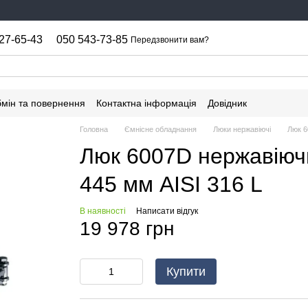
27-65-43
050 543-73-85
Передзвонити вам?
мін та повернення
Контактна інформація
Довідник
Головна
Ємнісне обладнання
Люки нержавіючі
Люк 6
Люк 6007D нержавіюч
445 мм AISI 316 L
В наявності
Написати відгук
19 978 грн
Купити