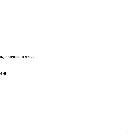
ль, харчова рідина
вні