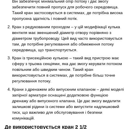
Він забезпечує мінімальний опір потоку і дає змогу
забезпечити повний пропуск для робочого середовища.
Такий кран застосовується в системах, де потрібна висока
пропускна здатність і повний потік.
Кран з редукованим проходом – у цій модифікації кулька
вентиля має зменшений діаметр отвору порівняно з
діаметром трубопроводу. Цей вид часто використовується
там, де потрібне регулювання або обмеження потоку
середовища, що транспортується.
Кран із трисекційною кулькою – такий вид пристрою має
сферу з трьома секціями, яка дає змогу керувати потоком
повільним або швидким чином. Такий кран
використовується в системах, де потрібне більш точне
регулювання потоку.
Крани з дренажем або випускним клапаном – деякі моделі
запірної арматури оснащені додатковою функцією
дренажу або випускного клапана. Це дає змогу видалити
залишкові рідини із системи або випустити надлишковий
тиск, що важливо для обслуговування і безпеки
комунікацій.
Де використовується кран 2 1/2