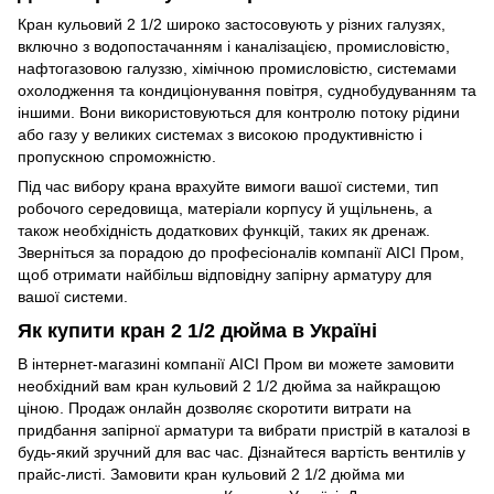
Кран кульовий 2 1/2 широко застосовують у різних галузях,
включно з водопостачанням і каналізацією, промисловістю,
нафтогазовою галуззю, хімічною промисловістю, системами
охолодження та кондиціонування повітря, суднобудуванням та
іншими. Вони використовуються для контролю потоку рідини
або газу у великих системах з високою продуктивністю і
пропускною спроможністю.
Під час вибору крана врахуйте вимоги вашої системи, тип
робочого середовища, матеріали корпусу й ущільнень, а
також необхідність додаткових функцій, таких як дренаж.
Зверніться за порадою до професіоналів компанії АІСІ Пром,
щоб отримати найбільш відповідну запірну арматуру для
вашої системи.
Як купити кран 2 1/2 дюйма в Україні
В інтернет-магазині компанії АІСІ Пром ви можете замовити
необхідний вам кран кульовий 2 1/2 дюйма за найкращою
ціною. Продаж онлайн дозволяє скоротити витрати на
придбання запірної арматури та вибрати пристрій в каталозі в
будь-який зручний для вас час. Дізнайтеся вартість вентилів у
прайс-листі. Замовити кран кульовий 2 1/2 дюйма ми