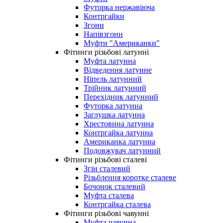
Футорка нержавіюча
Контргайки
Згони
Напівзгони
Муфти "Американки"
Фітинги різьбові латунні
Муфта латунна
Відведення латунне
Ніпель латунний
Трійник латунний
Перехідник латунний
Футорка латунна
Заглушка латунна
Хрестовина латунна
Контргайка латунна
Американка латунна
Подовжувач латунний
Фітинги різьбові сталеві
Згін сталевий
Різьблення коротке сталеве
Бочонок сталевий
Муфта сталева
Контргайка сталева
Фітинги різьбові чавунні
Муфта чавунна