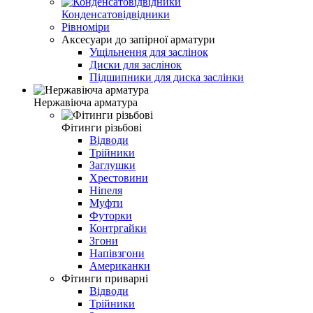
Конденсатовідвідники
Рівноміри
Аксесуари до запірної арматури
Ущільнення для заслінок
Диски для заслінок
Підшипники для диска заслінки
Нержавіюча арматура
Фітинги різьбові
Відводи
Трійники
Заглушки
Хрестовини
Ніпеля
Муфти
Футорки
Контргайки
Згони
Напівзгони
Американки
Фітинги приварні
Відводи
Трійники