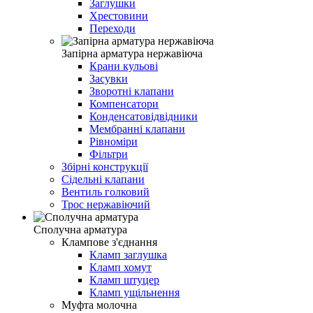
Заглушки
Хрестовини
Переходи
Запірна арматура нержавіюча
Крани кульові
Засувки
Зворотні клапани
Компенсатори
Конденсатовідвідники
Мембранні клапани
Рівноміри
Фільтри
Збірні конструкції
Сідельні клапани
Вентиль голковий
Трос нержавіючий
Сполучна арматура
Клампове з'єднання
Кламп заглушка
Кламп хомут
Кламп штуцер
Кламп ущільнення
Муфта молочна