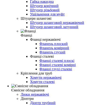
Гайка накидна
Штуцер конічний
Штуцер різьбовий
Ущільнення для муфт
Штуцери шлангові
Штуцер шланговий нержавіючий
Штуцер шланговий латунний
Фланці
Фланці нержавіючі
Фланець плоский
Фланець комірний
Фланець глухий
Фланці сталеві
Фланці сталеві плоскі
Фланці сталеві комірні
Фланці глухі сталеві
Кріплення для труб
Хомути нержавіючі
Хомути сталеві
Ємнісне обладнання
Люки нержавіючі
Діоптри
Діоптр трубний