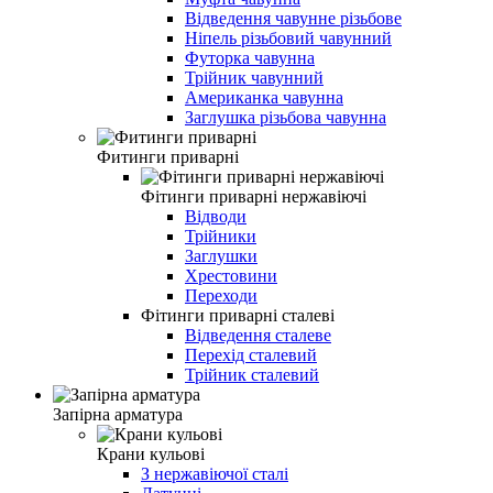
Відведення чавунне різьбове
Ніпель різьбовий чавунний
Футорка чавунна
Трійник чавунний
Американка чавунна
Заглушка різьбова чавунна
Фитинги приварні
Фітинги приварні нержавіючі
Відводи
Трійники
Заглушки
Хрестовини
Переходи
Фітинги приварні сталеві
Відведення сталеве
Перехід сталевий
Трійник сталевий
Запірна арматура
Крани кульові
З нержавіючої сталі