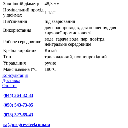
Зовнішній діаметр
48,3 мм
Номінальний прохід
1 1/2"
у дюймах
Під'єднання
під зварювання
для водопроводів, для опалення, для
Використання
харчової промисловості
вода, гаряча вода, пар, повітря,
Робоче середовище
нейтральне середовище
Країна виробник
Китай
Тип
трискладовий, повнопрохідний
Управління
ручне
Максимальна t*C
180°С
Консультація
Доставка
Оплата
(044) 364-32-33
(050) 543-73-85
(073) 327-65-43
sa@progressteel.com.ua