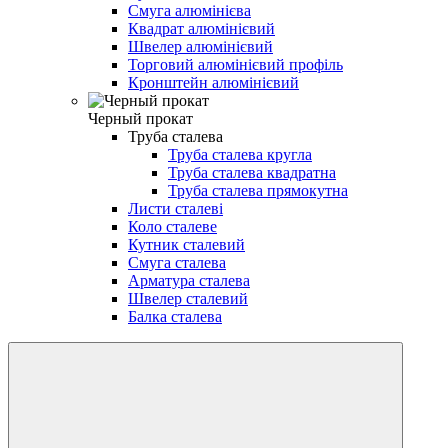
Смуга алюмінієва
Квадрат алюмінієвий
Швелер алюмінієвий
Торговий алюмінієвий профіль
Кронштейн алюмінієвий
Черный прокат
Труба сталева
Труба сталева кругла
Труба сталева квадратна
Труба сталева прямокутна
Листи сталеві
Коло сталеве
Кутник сталевий
Смуга сталева
Арматура сталева
Швелер сталевий
Балка сталева