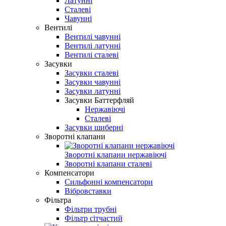
Латунні
Сталеві
Чавунні
Вентилі
Вентилі чавунні
Вентилі латунні
Вентилі сталеві
Засувки
Засувки сталеві
Засувки чавунні
Засувки латунні
Засувки Баттерфляй
Нержавіючі
Сталеві
Засувки шиберні
Зворотні клапани
Зворотні клапани нержавіючі
Зворотні клапани сталеві
Компенсатори
Сильфонні компенсатори
Вібровставки
Фільтра
Фільтри трубні
Фільтр сітчастий