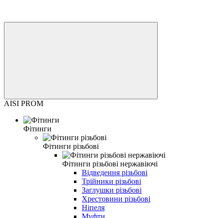
AISI PROM
Фітинги
Фітинги різьбові
Фітинги різьбові нержавіючі
Відведення різьбові
Трійники різьбові
Заглушки різьбові
Хрестовини різьбові
Ніпеля
Муфти