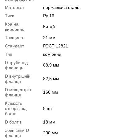
Матеріал
нержавіюча сталь
Тиск
Ру 16
Країна
Китай
виробник
Товщина
21 мм
Стандарт
ГОСТ 12821
Тип
комірний
D труби під
88,9 мм
фланець
D внутрішній
82,5 мм
фланця
D міжцентрів
160 мм
фланця
Кількість
отворів під
8 шт
болти
D болтів
18 мм
Зовнішній D
200 мм
фланця