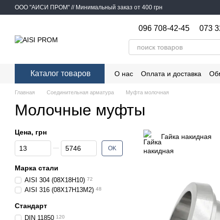
Перейти к основному контенту
ООО "АИСИ ПРОМ" // Минимальный заказ от 400 грн
096 708-42-45
073 3
Каталог товаров
О нас
Оплата и доставка
Об
Главная
Соединительная арматура
Муфта молочная
Молочные муфты
Цена, грн
Гайка накидная
От Цена, грн
До Цена, грн
OK
Марка стали
AISI 304 (08Х18Н10)
72
AISI 316 (08Х17Н13М2)
48
Стандарт
DIN 11850
120