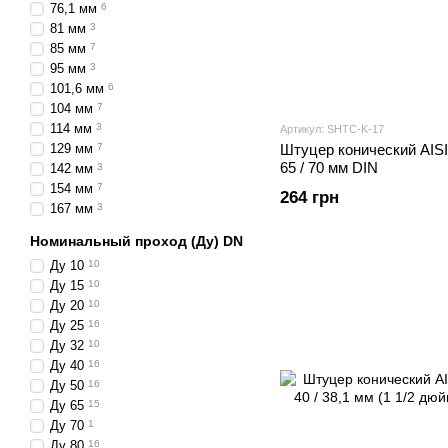
76,1 мм
6
81 мм
3
85 мм
7
95 мм
3
101,6 мм
6
104 мм
7
114 мм
3
Артикул: SHTС-K-17
129 мм
7
Штуцер конический AIS
65 / 70 мм DIN
142 мм
3
154 мм
7
264 грн
167 мм
3
Номинальный проход (Ду) DN
Ду 10
10
Ду 15
10
Ду 20
10
Ду 25
16
Ду 32
10
Ду 40
16
Ду 50
16
Ду 65
15
Ду 70
1
Ду 80
16