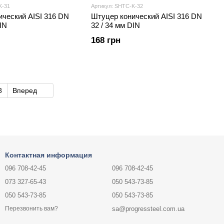
K-31
Артикул: SHTС-K-32
ический AISI 316 DN
Штуцер конический AISI 316 DN
IN
32 / 34 мм DIN
168 грн
8
Вперед
Контактная информация
096 708-42-45
096 708-42-45
073 327-65-43
050 543-73-85
050 543-73-85
050 543-73-85
sa@progressteel.com.ua
Перезвонить вам?