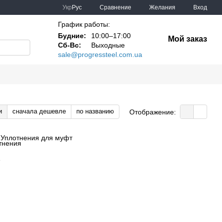
Сравнение
Укр
Рус
Желания
Вход
График работы:
Будние:
10:00–17:00
Мой заказ
Сб-Вс:
Выходные
sale@progressteel.com.ua
и
сначала дешевле
по названию
Отображение:
Уплотнения для муфт