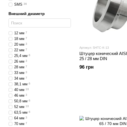
SMS
36
Внешний диаметр
12 мм
7
18 мм
7
20 мм
3
Артикул: SHTС-K-13
22 мм
7
Штуцер конический AIS
25,4 мм
6
25 / 28 мм DIN
26 мм
3
96 грн
28 мм
7
33 мм
3
34 мм
7
38,1 мм
6
40 мм
10
46 мм
3
50,8 мм
6
52 мм
10
63,5 мм
6
64 мм
3
70 мм
7