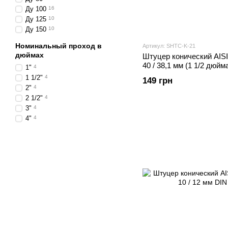
Ду 100
16
Ду 125
10
Ду 150
10
Номинальный проход в
Артикул: SHTС-K-21
дюймах
Штуцер конический AISI
40 / 38,1 мм (1 1/2 дюй
1"
4
1 1/2"
4
149 грн
2"
4
2 1/2"
4
3"
4
4"
4