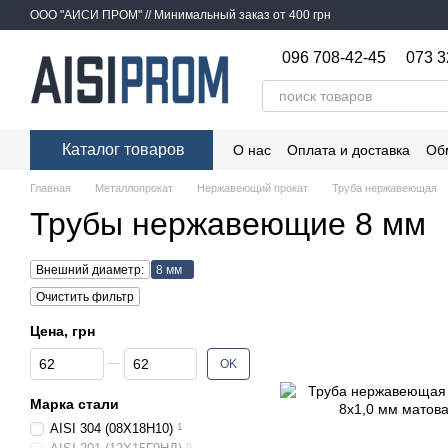
Перейти к основному контенту
ООО "АИСИ ПРОМ" // Минимальный заказ от 400 грн
096 708-42-45
073 3
Каталог товаров
О нас
Оплата и доставка
Об
Главная
Металлопрокат
Нержавеющий прокат
Труба нержавеющая
Трубы нержавеющие 8 мм
Внешний диаметр:
8 мм
Очистить фильтр
Цена, грн
От Цена, грн
До Цена, грн
OK
Марка стали
AISI 304 (08Х18Н10)
1
0