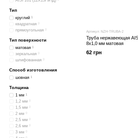
AISI 201 (12Х15Г9НД)
Тип
круглий
1
квадратная
0
прямоугольная
0
Артикул: NZH-TRUBA-2
Труба нержавеющая AIS
Тип поверхности
8х1,0 мм матовая
матовая
1
62 грн
зеркальная
0
шлифованная
0
Способ изготовления
шовная
1
Толщина
1 мм
1
1,2 мм
0
1,5 мм
0
2 мм
0
2,5 мм
0
2,6 мм
0
3 мм
0
0