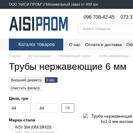
Перейти к основному контенту
ООО "АИСИ ПРОМ" // Минимальный заказ от 400 грн
096 708-42-45
073 3
Каталог товаров
О нас
Оплата и доставка
Об
Главная
Металлопрокат
Нержавеющий прокат
Труба нержавеющая
Трубы нержавеющие 6 мм
Внешний диаметр:
6 мм
Очистить фильтр
Цена, грн
От Цена, грн
До Цена, грн
OK
Марка стали
AISI 304 (08Х18Н10)
1
0