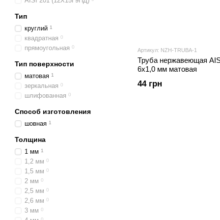
AISI 201 (12Х15Г9НД)
Тип
круглий
1
квадратная
0
прямоугольная
0
Артикул: NZH-TRUBA-1
Труба нержавеющая AIS
Тип поверхности
6х1,0 мм матовая
матовая
1
44 грн
зеркальная
0
шлифованная
0
Способ изготовления
шовная
1
Толщина
1 мм
1
1,2 мм
0
1,5 мм
0
2 мм
0
2,5 мм
0
2,6 мм
0
3 мм
0
0