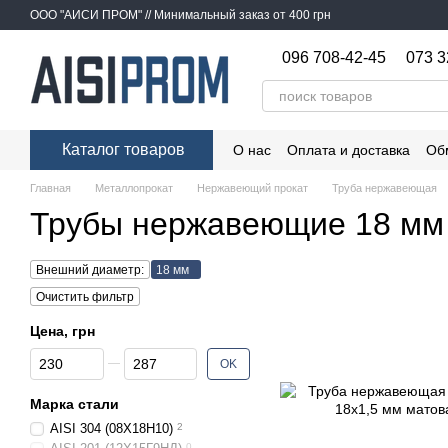
Перейти к основному контенту
ООО "АИСИ ПРОМ" // Минимальный заказ от 400 грн
096 708-42-45
073 3
Каталог товаров
О нас
Оплата и доставка
Об
Главная
Металлопрокат
Нержавеющий прокат
Труба нержавеющая
Трубы нержавеющие 18 мм
Внешний диаметр:
18 мм
Очистить фильтр
Цена, грн
От Цена, грн
До Цена, грн
OK
Марка стали
AISI 304 (08Х18Н10)
2
0