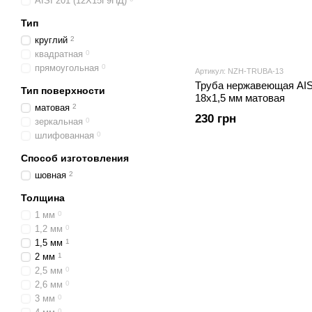
AISI 201 (12Х15Г9НД)
Тип
круглий
2
квадратная
0
прямоугольная
0
Артикул: NZH-TRUBA-13
Труба нержавеющая AIS
Тип поверхности
18х1,5 мм матовая
матовая
2
230 грн
зеркальная
0
шлифованная
0
Способ изготовления
шовная
2
Толщина
1 мм
0
1,2 мм
0
1,5 мм
1
2 мм
1
2,5 мм
0
2,6 мм
0
3 мм
0
0