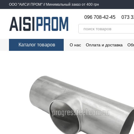
Перейти к основному контенту
ООО "АИСИ ПРОМ" // Минимальный заказ от 400 грн
096 708-42-45
073 3
Каталог товаров
О нас
Оплата и доставка
Об