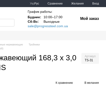
Сравнение
Укр
Рус
Желания
Вход
График работы:
Будние:
10:00–17:00
Мой заказ
Сб-Вс:
Выходные
sale@progressteel.com.ua
арные нержавеющие
Тройники
SMS
жавеющий 168,3 х 3,0
Артикул
TS-31
MS
К сравнению
В желания