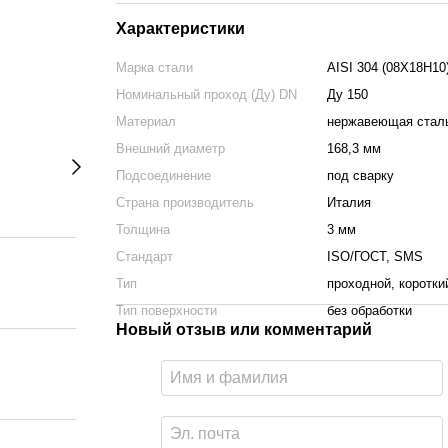
Характеристики
Марка стали
AISI 304 (08Х18Н10
Номинальный проход (Ду) DN
Ду 150
Материал
нержавеющая стал
Внешний диаметр
168,3 мм
Подсоединение
под сварку
Страна производитель
Италия
Толщина
3 мм
Стандарт
ISO/ГОСТ, SMS
Тип
проходной, коротки
Тип поверхности
без обработки
Новый отзыв или комментарий