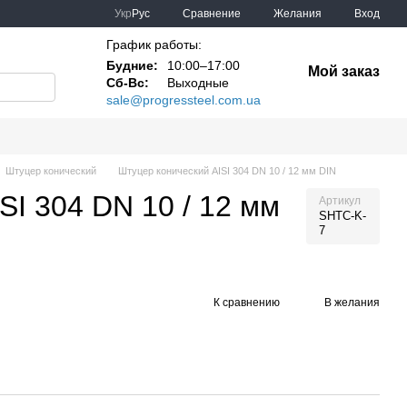
Сравнение
Укр
Рус
Желания
Вход
График работы:
Будние:
10:00–17:00
Мой заказ
Сб-Вс:
Выходные
sale@progressteel.com.ua
Штуцер конический
Штуцер конический AISI 304 DN 10 / 12 мм DIN
SI 304 DN 10 / 12 мм
Артикул
SHTС-K-
7
К сравнению
В желания