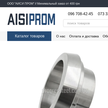
Перейти к основному контенту
ООО "АИСИ ПРОМ" // Минимальный заказ от 400 грн
096 708-42-45
073 3
Каталог товаров
О нас
Оплата и доставка
Об