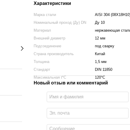
Характеристики
Марка стали
AISI 304 (08Х18Н10
Номинальный проход (Ду) DN
Ду 10
Материал
нержавеющая стал
Внешний диаметр
12 мм
Подсоединение
под сварку
Страна производитель
Китай
Толщина
1,5 мм
Стандарт
DIN 11850
Максимальная t*C
120°С
Новый отзыв или комментарий