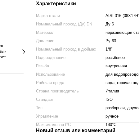
Характеристики
Марка стали
AISI 316 (08Х17Н
Номинальный проход (Ду) DN
Ду 6
Материал
нержавеющая ст
Давление
Ру 63
Номинальный проход в дюймах
1/8"
Подсоединение
резьбовое
Резьба
внутренняя
Использование
для водопроводо
Рабочая среда
вода, горячая во
Страна производитель
Италия
Стандарт
ISO
Тип
разборная, двухс
Управление
ручное
Максимальная t*C
180°С
Новый отзыв или комментарий