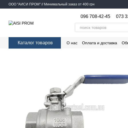
Перейти к основному контенту
ООО "АИСИ ПРОМ" // Минимальный заказ от 400 грн
096 708-42-45
073 3
Каталог товаров
О нас
Оплата и доставка
Об