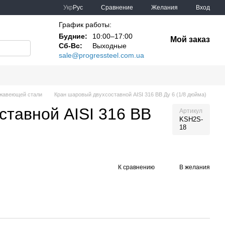
Сравнение
Укр
Рус
Желания
Вход
График работы:
Будние:
10:00–17:00
Мой заказ
Сб-Вс:
Выходные
sale@progressteel.com.ua
жавеющей стали
Кран шаровый двухсоставной AISI 316 ВВ Ду 6 (1/8 дюйма)
ставной AISI 316 ВВ
Артикул
KSH2S-
18
К сравнению
В желания