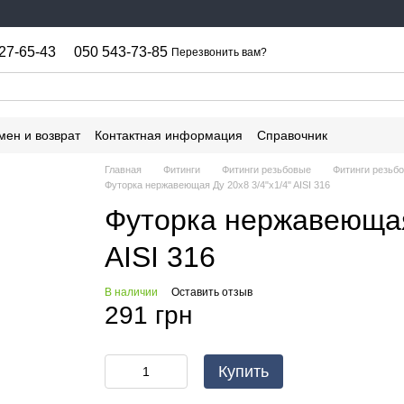
27-65-43
050 543-73-85
Перезвонить вам?
мен и возврат
Контактная информация
Справочник
Главная
Фитинги
Фитинги резьбовые
Фитинги резьб
Футорка нержавеющая Ду 20х8 3/4"x1/4" AISI 316
Футорка нержавеющая 
AISI 316
В наличии
Оставить отзыв
291 грн
Купить