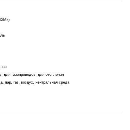
13М2)
аль
жная
, для газопроводов, для отопления
а, пар, газ, воздух, нейтральная среда