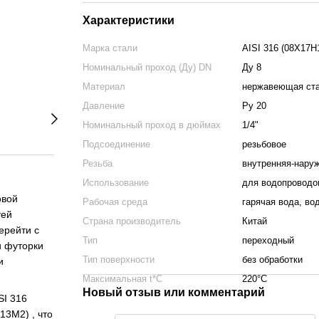
Характеристики
Марка стали
AISI 316 (08Х17Н
Номинальный проход (Ду) DN
Ду 8
Материал
нержавеющая ст
Давление
Ру 20
Номинальный проход в дюймах
1/4"
Подсоединение
резьбовое
Резьба
внутренняя-нару
Использование
для водопроводов
овой
Рабочая среда
гарячая вода, вод
тей
Страна производитель
Китай
ерейти с
Тип
переходный
и футорки
Тип поверхности
без обработки
и
Максимальная t*C
220°С
Новый отзыв или комментарий
SI 316
13М2) , что