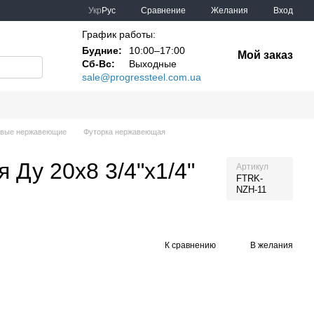
Сравнение
Укр
Рус
Желания
Вход
График работы:
Будние:
10:00–17:00
Мой заказ
Сб-Вс:
Выходные
sale@progressteel.com.ua
овые нержавеющие
Футорка нержавеющая
Ду 20х8 3/4"x1/4"
Артикул
FTRK-
NZH-11
К сравнению
В желания