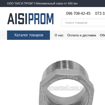
Перейти к основному контенту
ООО "АИСИ ПРОМ" // Минимальный заказ от 400 грн
096 708-42-45
073 3
Каталог товаров
О нас
Оплата и доставка
Об