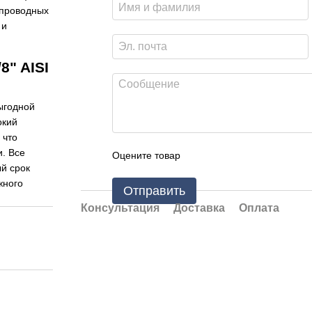
опроводных
 и
8" AISI
выгодной
окий
 что
. Все
Оцените товар
й срок
жного
Отправить
Консультация
Доставка
Оплата