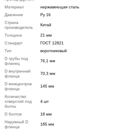
Материал
нержавеющая сталь
Давление
Ру 16
Страна
Китай
производитель
Толщина
21 мм
Стандарт
ГОСТ 12821
Тип
воротниковый
D трубы под
76,1 мм
фланец
D внутренний
70,3 мм
фланца
D межцентров
145 мм
фланца
Количество
отверстий под
4 шт
болты
D болтов
18 мм
Наружный D
185 мм
фланца