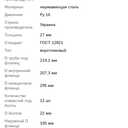
Материал
нержавеющая сталь
Давление
Ру 16
Страна
Украина
производитель
Толщина
27 мм
Стандарт
ГОСТ 12821
Тип
воротниковый
D трубы под
219,1 мм
фланец
D внутренний
207,3 мм
фланца
D межцентров
295 мм
фланца
Количество
отверстий под
12 шт
болты
D болтов
22 мм
Наружный D
335 мм
фланца